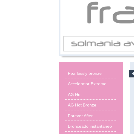
Fearlessly bronze
Accelerator Extreme
AG Hot
AG Hot Bronze
Forever After
Bronceado instantáneo